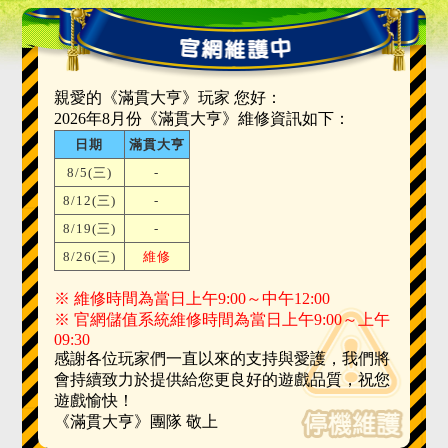
親愛的《滿貫大亨》玩家 您好：
2026年8月份《滿貫大亨》維修資訊如下：
日期
滿貫大亨
8/5(三)
-
8/12(三)
-
8/19(三)
-
8/26(三)
維修
※ 維修時間為當日上午9:00～中午12:00
※ 官網儲值系統維修時間為當日上午9:00～上午
09:30
感謝各位玩家們一直以來的支持與愛護，我們將
會持續致力於提供給您更良好的遊戲品質，祝您
遊戲愉快！
《滿貫大亨》團隊 敬上