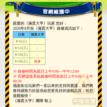
親愛的《滿貫大亨》玩家 您好：
2026年8月份《滿貫大亨》維修資訊如下：
日期
滿貫大亨
8/5(三)
-
8/12(三)
-
8/19(三)
-
8/26(三)
維修
※ 維修時間為當日上午9:00～中午12:00
※ 官網儲值系統維修時間為當日上午9:00～上午
09:30
感謝各位玩家們一直以來的支持與愛護，我們將
會持續致力於提供給您更良好的遊戲品質，祝您
遊戲愉快！
《滿貫大亨》團隊 敬上