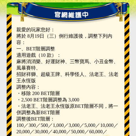
親愛的玩家您好：
將於 8月19日（三）例行維護後，調整下列內
容：
一、BET階層調整
適用遊戲（10 款）：
麻將消消樂、好運財神、三幣寶馬、小丑金幣、
風暴賽特、
招財祥獅、超級王牌、科學怪人、法老王、法老
王永恆版
調整內容：
・移除 200 BET階層
・2,500 BET階層調整為 3,000
・法老王、法老王永恆版原BET階層不同，將一
併調整為新BET階層
調整後BET階層：
100／300／500／1,000／3,000／5,000／10,000／
20,000／30,000／40,000／50,000／60,000／