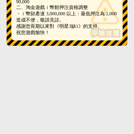
90,000
二、淘金遊戲ｉ幣館押注資格調整
・ｉ幣財產達 3,000,000 以上：最低押注為 1,000
造成不便，敬請見諒。
感謝您長期以來對《明星3缺1》的支持。
祝您遊戲愉快！