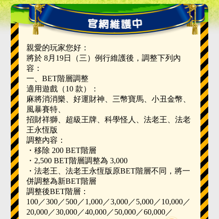
親愛的玩家您好：
將於 8月19日（三）例行維護後，調整下列內
容：
一、BET階層調整
適用遊戲（10 款）：
麻將消消樂、好運財神、三幣寶馬、小丑金幣、
風暴賽特、
招財祥獅、超級王牌、科學怪人、法老王、法老
王永恆版
調整內容：
・移除 200 BET階層
・2,500 BET階層調整為 3,000
・法老王、法老王永恆版原BET階層不同，將一
併調整為新BET階層
調整後BET階層：
100／300／500／1,000／3,000／5,000／10,000／
20,000／30,000／40,000／50,000／60,000／