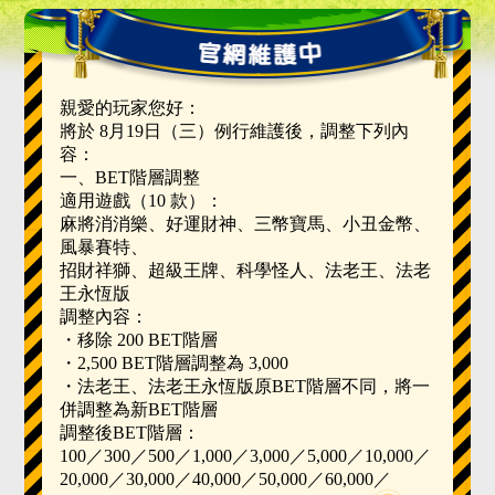
親愛的玩家您好：
將於 8月19日（三）例行維護後，調整下列內
容：
一、BET階層調整
適用遊戲（10 款）：
麻將消消樂、好運財神、三幣寶馬、小丑金幣、
風暴賽特、
招財祥獅、超級王牌、科學怪人、法老王、法老
王永恆版
調整內容：
・移除 200 BET階層
・2,500 BET階層調整為 3,000
・法老王、法老王永恆版原BET階層不同，將一
併調整為新BET階層
調整後BET階層：
100／300／500／1,000／3,000／5,000／10,000／
20,000／30,000／40,000／50,000／60,000／