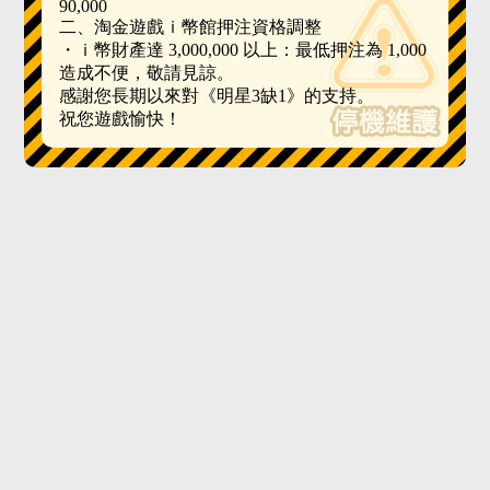
90,000
二、淘金遊戲ｉ幣館押注資格調整
・ｉ幣財產達 3,000,000 以上：最低押注為 1,000
造成不便，敬請見諒。
感謝您長期以來對《明星3缺1》的支持。
祝您遊戲愉快！