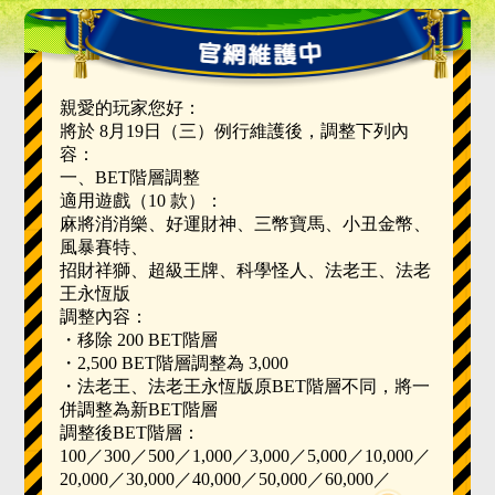
親愛的玩家您好：
將於 8月19日（三）例行維護後，調整下列內
容：
一、BET階層調整
適用遊戲（10 款）：
麻將消消樂、好運財神、三幣寶馬、小丑金幣、
風暴賽特、
招財祥獅、超級王牌、科學怪人、法老王、法老
王永恆版
調整內容：
・移除 200 BET階層
・2,500 BET階層調整為 3,000
・法老王、法老王永恆版原BET階層不同，將一
併調整為新BET階層
調整後BET階層：
100／300／500／1,000／3,000／5,000／10,000／
20,000／30,000／40,000／50,000／60,000／