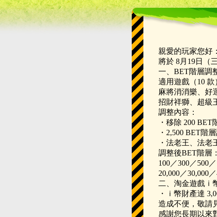
親愛的玩家您好
將於 8月19日
一、BET階層調
適用遊戲（10 
麻將消消樂、好
招財祥獅、超級
調整內容：
・移除 200 BE
・2,500 BET階層
・法老王、法老王
調整後BET階層
100／300／500／1
20,000／30,000／
二、淘金遊戲ｉ
・ｉ幣財產達 3,00
造成不便，敬請
感謝您長期以來