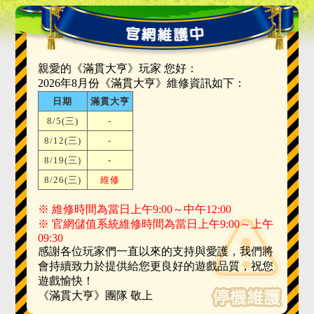
親愛的《滿貫大亨》玩家 您好：
2026年8月份《滿貫大亨》維修資訊如下：
日期
滿貫大亨
8/5(三)
-
8/12(三)
-
8/19(三)
-
8/26(三)
維修
※ 維修時間為當日上午9:00～中午12:00
※ 官網儲值系統維修時間為當日上午9:00～上午
09:30
感謝各位玩家們一直以來的支持與愛護，我們將
會持續致力於提供給您更良好的遊戲品質，祝您
遊戲愉快！
《滿貫大亨》團隊 敬上