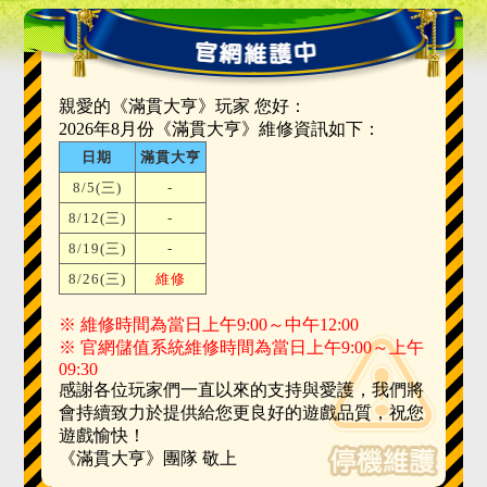
親愛的《滿貫大亨》玩家 您好：
2026年8月份《滿貫大亨》維修資訊如下：
日期
滿貫大亨
8/5(三)
-
8/12(三)
-
8/19(三)
-
8/26(三)
維修
※ 維修時間為當日上午9:00～中午12:00
※ 官網儲值系統維修時間為當日上午9:00～上午
09:30
感謝各位玩家們一直以來的支持與愛護，我們將
會持續致力於提供給您更良好的遊戲品質，祝您
遊戲愉快！
《滿貫大亨》團隊 敬上