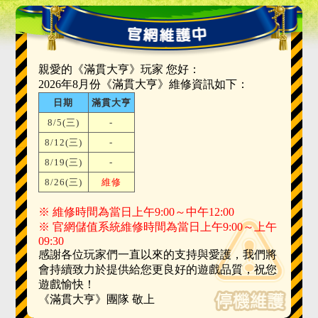
親愛的《滿貫大亨》玩家 您好：
2026年8月份《滿貫大亨》維修資訊如下：
日期
滿貫大亨
8/5(三)
-
8/12(三)
-
8/19(三)
-
8/26(三)
維修
※ 維修時間為當日上午9:00～中午12:00
※ 官網儲值系統維修時間為當日上午9:00～上午
09:30
感謝各位玩家們一直以來的支持與愛護，我們將
會持續致力於提供給您更良好的遊戲品質，祝您
遊戲愉快！
《滿貫大亨》團隊 敬上