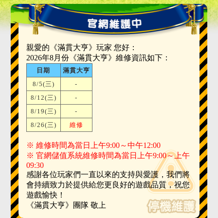
親愛的《滿貫大亨》玩家 您好：
2026年8月份《滿貫大亨》維修資訊如下：
日期
滿貫大亨
8/5(三)
-
8/12(三)
-
8/19(三)
-
8/26(三)
維修
※ 維修時間為當日上午9:00～中午12:00
※ 官網儲值系統維修時間為當日上午9:00～上午
09:30
感謝各位玩家們一直以來的支持與愛護，我們將
會持續致力於提供給您更良好的遊戲品質，祝您
遊戲愉快！
《滿貫大亨》團隊 敬上