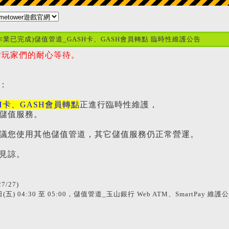
(維護作業已完成)儲值管道_GASH卡、GASH會員轉點 臨時性維護公告
謝玩家們的耐心等待。
：
H卡、GASH會員轉點
正進行臨時性維護，
儲值服務。
議您使用其他儲值管道，其它儲值服務仍正常營運。
見諒。
27/27)
日(五) 04:30 至 05:00，儲值管道_玉山銀行 Web ATM、SmartPay 維護