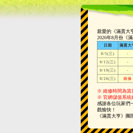
親愛的《滿貫大
2026年8月份
日期
滿貫大
8/5(三)
-
8/12(三)
-
8/19(三)
-
8/26(三)
維修
※ 維修時間為當日上
※ 官網儲值系統維
感謝各位玩家們
戲愉快！
《滿貫大亨》團隊