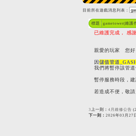
目前所在遊戲消息列表：
標題
gametower
已維護完成， 感
親愛的玩家 您好
因
儲值管道_GAS
我們將暫停該管道
暫停服務時段，建
若造成不便，敬請
3
上一則：
4月維修公告
(
下一則：
2026年03月27