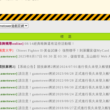
標 題
唯舞獨尊online]
08/14經典唯舞還有這些活動喔！
滿貫大亨]
《Street Fighter II-黃金試煉-》強勢聯手！到萊爾富儲MyC
gametower]
2025年8月17日 00:30 至 03:30，儲值管道_玉山銀行 Web 
告
競技麻將2]
【系統公告】競技麻將2將於2024/07/01進行長久未登入帳
gametower]
請注意！gametower將於2023/06/28 正式進行長久未登
gametower]
請注意！gametower將於2022/09/28 正式進行長久未登
gametower]
請注意！gametower將於2021/06/30 正式進行長久未登
gametower]
請注意！gametower將於2020/06/24 正式進行長久未登
gametower]
請注意！gametower將於2019/09/25 正式進行長久未登
gametower]
請注意！gametower將於2018/06/27正式進行長久未登入