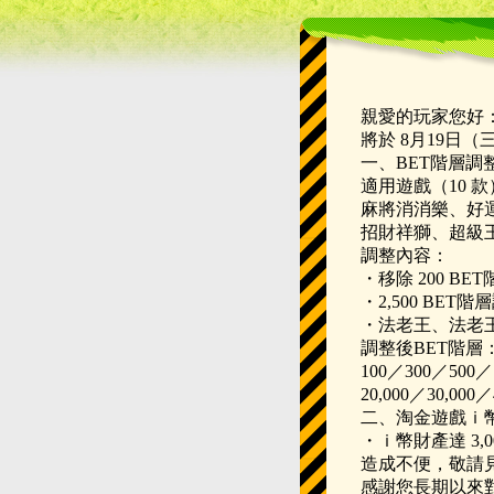
親愛的玩家您好
將於 8月19日
一、BET階層調
適用遊戲（10 
麻將消消樂、好
招財祥獅、超級
調整內容：
・移除 200 BE
・2,500 BET階層
・法老王、法老王
調整後BET階層
100／300／500／1
20,000／30,000／
二、淘金遊戲ｉ
・ｉ幣財產達 3,00
造成不便，敬請
感謝您長期以來