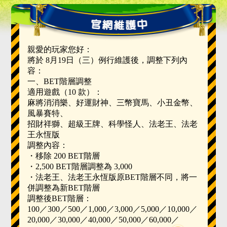
親愛的玩家您好：
將於 8月19日（三）例行維護後，調整下列內
容：
一、BET階層調整
適用遊戲（10 款）：
麻將消消樂、好運財神、三幣寶馬、小丑金幣、
風暴賽特、
招財祥獅、超級王牌、科學怪人、法老王、法老
王永恆版
調整內容：
・移除 200 BET階層
・2,500 BET階層調整為 3,000
・法老王、法老王永恆版原BET階層不同，將一
併調整為新BET階層
調整後BET階層：
100／300／500／1,000／3,000／5,000／10,000／
20,000／30,000／40,000／50,000／60,000／