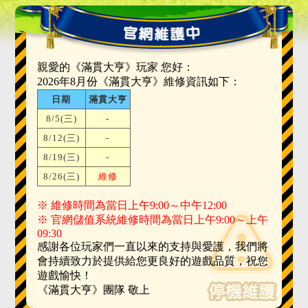
親愛的《滿貫大亨》玩家 您好：
2026年8月份《滿貫大亨》維修資訊如下：
日期
滿貫大亨
8/5(三)
-
8/12(三)
-
8/19(三)
-
8/26(三)
維修
※ 維修時間為當日上午9:00～中午12:00
※ 官網儲值系統維修時間為當日上午9:00～上午
09:30
感謝各位玩家們一直以來的支持與愛護，我們將
會持續致力於提供給您更良好的遊戲品質，祝您
遊戲愉快！
《滿貫大亨》團隊 敬上