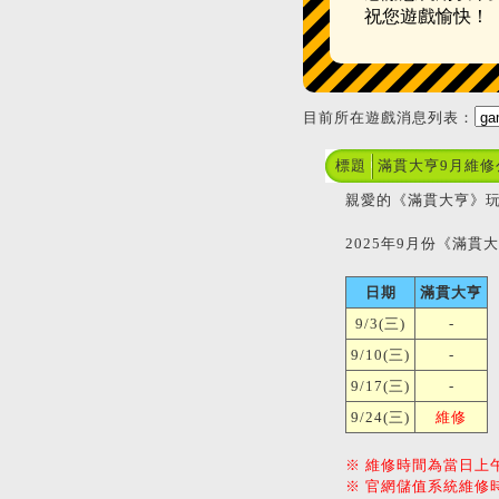
祝您遊戲愉快！
目前所在遊戲消息列表：
標題
滿貫大亨9月維修
親愛的《滿貫大亨》玩
2025年9月份《滿
日期
滿貫大亨
9/3(三)
-
9/10(三)
-
9/17(三)
-
9/24(三)
維修
※ 維修時間為當日上午9
※ 官網儲值系統維修時