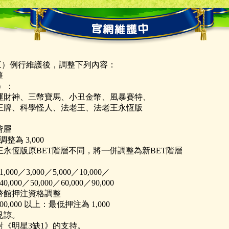
：
（三）例行維護後，調整下列內容：
整
款）：
運財神、三幣寶馬、小丑金幣、風暴賽特、
王牌、科學怪人、法老王、法老王永恆版
T階層
調整為 3,000
永恆版原BET階層不同，將一併調整為新BET階層
：
,000／3,000／5,000／10,000／
40,000／50,000／60,000／90,000
幣館押注資格調整
0,000 以上：最低押注為 1,000
見諒。
對《明星3缺1》的支持。