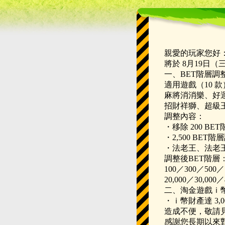
親愛的玩家您好
將於 8月19日
一、BET階層調
適用遊戲（10 
麻將消消樂、好
招財祥獅、超級
調整內容：
・移除 200 BE
・2,500 BET階層
・法老王、法老王
調整後BET階層
100／300／500／1
20,000／30,000／
二、淘金遊戲ｉ
・ｉ幣財產達 3,00
造成不便，敬請
感謝您長期以來