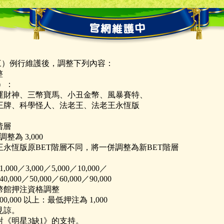
：
（三）例行維護後，調整下列內容：
整
款）：
運財神、三幣寶馬、小丑金幣、風暴賽特、
王牌、科學怪人、法老王、法老王永恆版
T階層
調整為 3,000
永恆版原BET階層不同，將一併調整為新BET階層
：
,000／3,000／5,000／10,000／
40,000／50,000／60,000／90,000
幣館押注資格調整
0,000 以上：最低押注為 1,000
見諒。
對《明星3缺1》的支持。