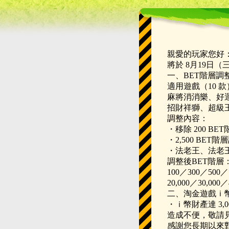
親愛的玩家您好
將於 8月19日
一、BET階層調
適用遊戲（10 
麻將消消樂、好
招財祥獅、超級
調整內容：
・移除 200 BE
・2,500 BET階層
・法老王、法老王
調整後BET階層
100／300／500／1
20,000／30,000／
二、淘金遊戲ｉ
・ｉ幣財產達 3,00
造成不便，敬請
感謝您長期以來