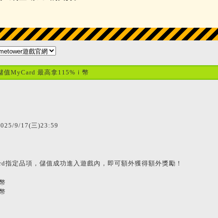
e儲值MyCard 最高拿115%ｉ幣
2025/9/17(三)23:59
ard指定品項，儲值成功進入遊戲內，即可額外獲得額外獎勵！
ｉ幣
ｉ幣