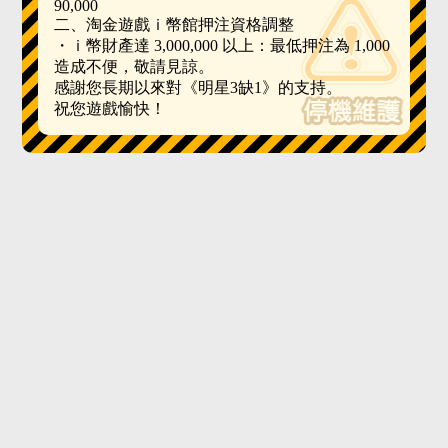
90,000
二、淘金遊戲ｉ幣館押注資格調整
・ｉ幣財產達 3,000,000 以上：最低押注為 1,000
造成不便，敬請見諒。
感謝您長期以來對《明星3缺1》的支持。
祝您遊戲愉快！